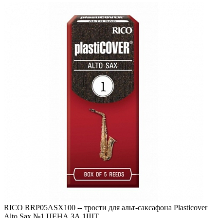
RICO RRP05ASX100 -- трости для альт-саксафона Plasticover
Alto Sax №1 ЦЕНА ЗА 1ШТ.