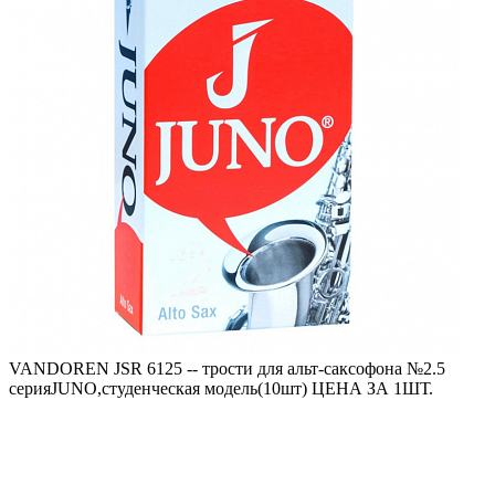
VANDOREN JSR 6125 -- трости для альт-саксофона №2.5
серияJUNO,студенческая модель(10шт) ЦЕНА ЗА 1ШТ.