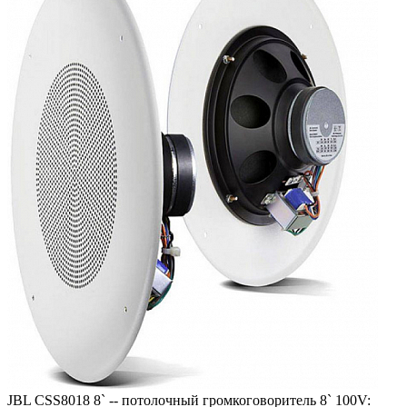
JBL CSS8018 8` -- потолочный громкоговоритель 8` 100V: