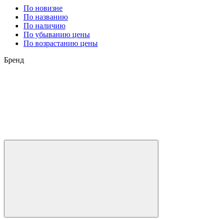
По новизне
По названию
По наличию
По убыванию цены
По возрастанию цены
Бренд