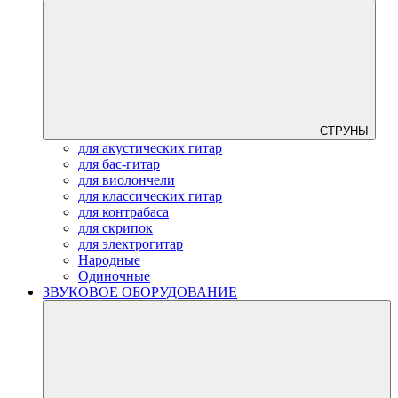
СТРУНЫ
для акустических гитар
для бас-гитар
для виолончели
для классических гитар
для контрабаса
для скрипок
для электрогитар
Народные
Одиночные
ЗВУКОВОЕ ОБОРУДОВАНИЕ