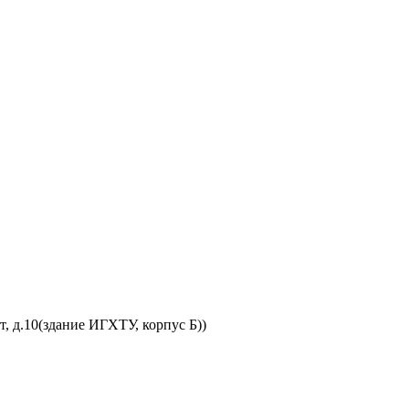
, д.10(здание ИГХТУ, корпус Б))