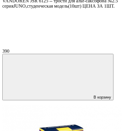
VANDOREN JSR 6125 -- трости для альт-саксофона №2.5
серияJUNO,студенческая модель(10шт) ЦЕНА ЗА 1ШТ.
390
В корзину