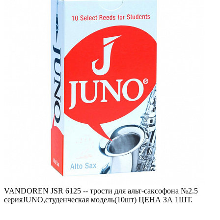
VANDOREN JSR 6125 -- трости для альт-саксофона №2.5
серияJUNO,студенческая модель(10шт) ЦЕНА ЗА 1ШТ.