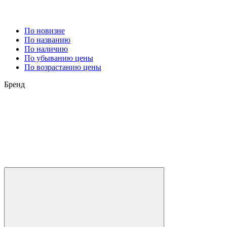
По новизне
По названию
По наличию
По убыванию цены
По возрастанию цены
Бренд