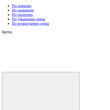
По новизне
По названию
По наличию
По убыванию цены
По возрастанию цены
Бренд