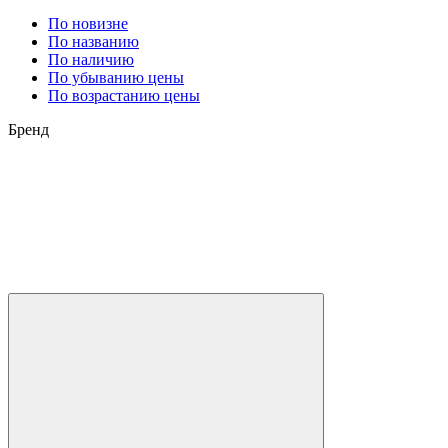
По новизне
По названию
По наличию
По убыванию цены
По возрастанию цены
Бренд