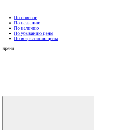
По новизне
По названию
По наличию
По убыванию цены
По возрастанию цены
Бренд