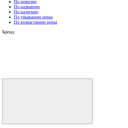
По новизне
По названию
По наличию
По убыванию цены
По возрастанию цены
Бренд