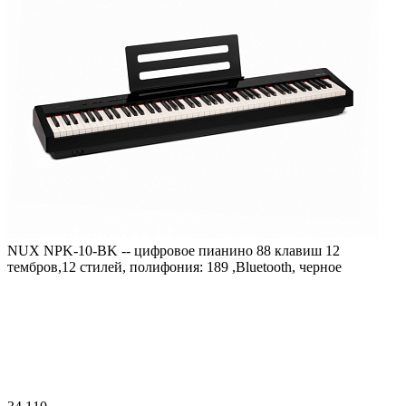
NUX NPK-10-BK -- цифровое пианино 88 клавиш 12
тембров,12 стилей, полифония: 189 ,Bluetooth, черное