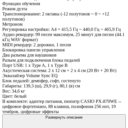
Функции обучения
Режим дуэта
Транспонирование: 2 октавы (-12 полутонов ~ 0 ~ +12
полутонов)
Метроном
Регулировка настройки: A4 = 415,5 Гц ~ 440,0 Гц ~ 465,9 Гц
Аудио рекордер: 99 песен максимум, 25 минут для песни (44.1
кГц WAV формат)
MIDI рекордер: 2 дорожки, 1 песня
Блокировка панели управления
Два разъема для наушников
Разъем для подключения блока педалей
Порт USB: 1 x Type A, 1 x Type B
Акустическая система: 2 х 12 см + 2 х 4 см (20 Вт + 20 Вт)
Эквалайзер Volume Sync EQ
Блок педалей: демпфер, софт, состенуто
Габариты: 139,3 (ш), 29,9 (г), 80,1 (в) см
Вес: 34,6 кг
Цвет: белый
В комплекте: адаптер питания, пюпитр CASIO PX-870WE --
цифровое фортепиано, 88 клавиш, полифония 256 нот, 19
тембров, цифровые эффекты
Развернуть описание