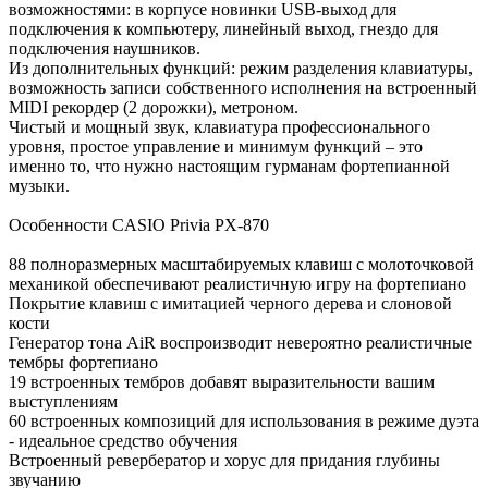
возможностями: в корпусе новинки USB-выход для
подключения к компьютеру, линейный выход, гнездо для
подключения наушников.
Из дополнительных функций: режим разделения клавиатуры,
возможность записи собственного исполнения на встроенный
MIDI рекордер (2 дорожки), метроном.
Чистый и мощный звук, клавиатура профессионального
уровня, простое управление и минимум функций – это
именно то, что нужно настоящим гурманам фортепианной
музыки.
Особенности CASIO Privia PX-870
88 полноразмерных масштабируемых клавиш с молоточковой
механикой обеспечивают реалистичную игру на фортепиано
Покрытие клавиш с имитацией черного дерева и слоновой
кости
Генератор тона AiR воспроизводит невероятно реалистичные
тембры фортепиано
19 встроенных тембров добавят выразительности вашим
выступлениям
60 встроенных композиций для использования в режиме дуэта
- идеальное средство обучения
Встроенный ревербератор и хорус для придания глубины
звучанию