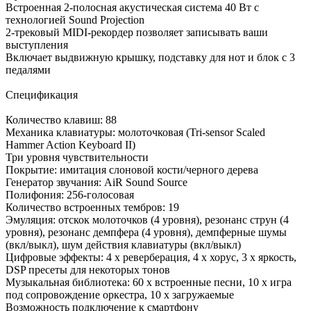
Встроенная 2-полосная акустическая система 40 Вт с
технологией Sound Projection
2-трековый MIDI-рекордер позволяет записывать ваши
выступления
Включает выдвижную крышку, подставку для нот и блок с 3
педалями
Спецификация
Количество клавиш: 88
Механика клавиатуры: молоточковая (Tri-sensor Scaled
Hammer Action Keyboard II)
Три уровня чувствительности
Покрытие: имитация слоновой кости/черного дерева
Генератор звучания: AiR Sound Source
Полифония: 256-голосовая
Количество встроенных тембров: 19
Эмуляция: отскок молоточков (4 уровня), резонанс струн (4
уровня), резонанс демпфера (4 уровня), демпферные шумы
(вкл/выкл), шум действия клавиатуры (вкл/выкл)
Цифровые эффекты: 4 х реверберация, 4 х хорус, 3 х яркость,
DSP пресеты для некоторых тонов
Музыкальная библиотека: 60 х встроенные песни, 10 х игра
под сопровождение оркестра, 10 х загружаемые
Возможность подключение к смартфону