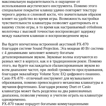
максимальную выразительность и ощущение от
использования акустического инструмента. Помимо этого
специальное покрытие клавиш удачно повторяет текстуру
черного дерева и слоновой кости, что значительным образом
влияет на удобство во время игры. Возможность настройки
чувствительности клавиатуры позволяет адаптировать ее к
вашему стилю игры, в то время как настраиваемый отбойник
молоточка с высокой точностью воспроизводит задержку
между нажатием клавиши и воспроизведением звука
Вы будете впечатлены встроенной акустикой PX-870
благодаря системе Sound Projection. Эта мощная 40 Вт система
с 4 динамиками заполняет комнату богатым
детализированным звуком. Звуковые волны излучаются из
разных мест в корпусе, как и в традиционном рояле. Помимо
этого, вы будете наслаждаться сбалансированным звуком во
всем диапазоне частот, при любой громкости прослушивания,
благодаря эквалайзеру Volume Sync EQ цифрового пианино.
Casio PX-870 - отличный инструмент для музыкального
образования, помимо превосходного механизма клавиатуры и
звучания фортепиано. Благодаря режиму Duet от Casio
клавиатура может быть разделена на два равнозначных
диапазона, позволяя ученику и учителю играть на клавиатуре
одновременно.
PX-870 также порадует богатыми коммутационными