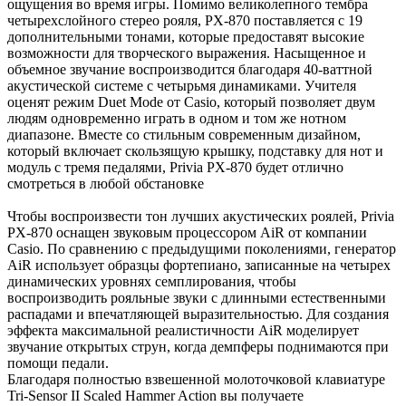
ощущения во время игры. Помимо великолепного тембра
четырехслойного стерео рояля, PX-870 поставляется с 19
дополнительными тонами, которые предоставят высокие
возможности для творческого выражения. Насыщенное и
объемное звучание воспроизводится благодаря 40-ваттной
акустической системе с четырьмя динамиками. Учителя
оценят режим Duet Mode от Casio, который позволяет двум
людям одновременно играть в одном и том же нотном
диапазоне. Вместе со стильным современным дизайном,
который включает скользящую крышку, подставку для нот и
модуль с тремя педалями, Privia PX-870 будет отлично
смотреться в любой обстановке
Чтобы воспроизвести тон лучших акустических роялей, Privia
PX-870 оснащен звуковым процессором AiR от компании
Casio. По сравнению с предыдущими поколениями, генератор
AiR использует образцы фортепиано, записанные на четырех
динамических уровнях семплирования, чтобы
воспроизводить рояльные звуки с длинными естественными
распадами и впечатляющей выразительностью. Для создания
эффекта максимальной реалистичности AiR моделирует
звучание открытых струн, когда демпферы поднимаются при
помощи педали.
Благодаря полностью взвешенной молоточковой клавиатуре
Tri-Sensor II Scaled Hammer Action вы получаете