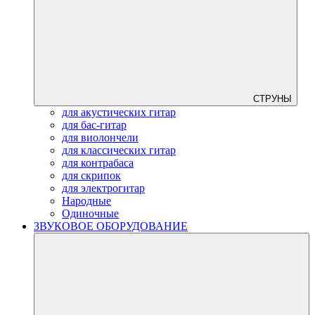
СТРУНЫ
для акустических гитар
для бас-гитар
для виолончели
для классических гитар
для контрабаса
для скрипок
для электрогитар
Народные
Одиночные
ЗВУКОВОЕ ОБОРУДОВАНИЕ