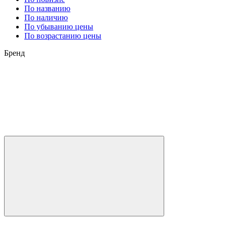
По названию
По наличию
По убыванию цены
По возрастанию цены
Бренд