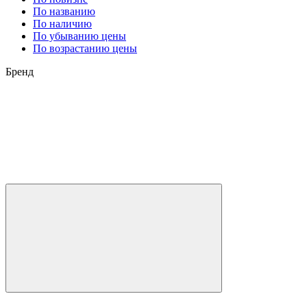
По названию
По наличию
По убыванию цены
По возрастанию цены
Бренд