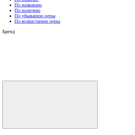
По названию
По наличию
По убыванию цены
По возрастанию цены
Бренд