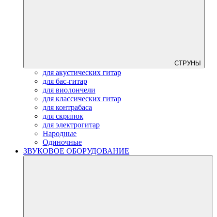
СТРУНЫ
для акустических гитар
для бас-гитар
для виолончели
для классических гитар
для контрабаса
для скрипок
для электрогитар
Народные
Одиночные
ЗВУКОВОЕ ОБОРУДОВАНИЕ