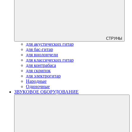
СТРУНЫ
для акустических гитар
для бас-гитар
для виолончели
для классических гитар
для контрабаса
для скрипок
для электрогитар
Народные
Одиночные
ЗВУКОВОЕ ОБОРУДОВАНИЕ