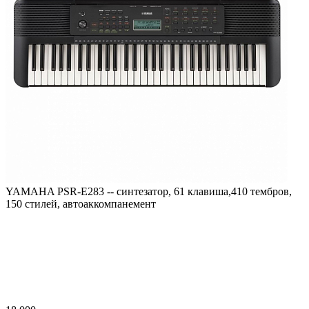
YAMAHA PSR-E283 -- синтезатор, 61 клавиша,410 тембров,
150 стилей, автоаккомпанемент