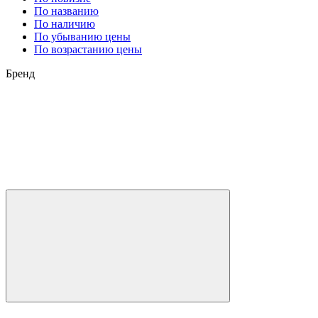
По названию
По наличию
По убыванию цены
По возрастанию цены
Бренд