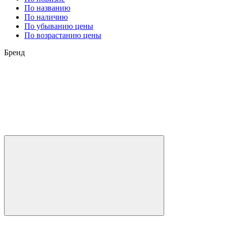
По названию
По наличию
По убыванию цены
По возрастанию цены
Бренд