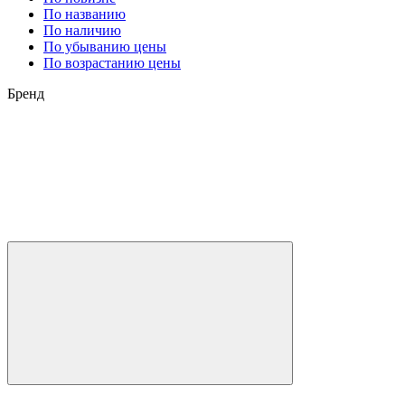
По названию
По наличию
По убыванию цены
По возрастанию цены
Бренд