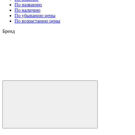
По названию
По наличию
По убыванию цены
По возрастанию цены
Бренд