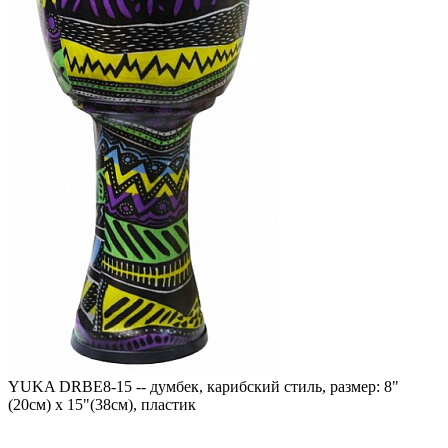
YUKA DRBE8-15 -- думбек, карибский стиль, размер: 8"
(20см) х 15"(38см), пластик