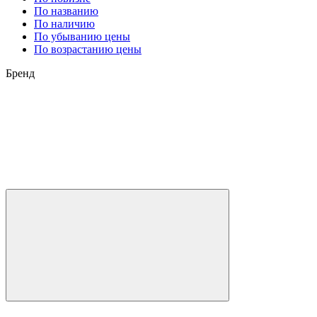
По названию
По наличию
По убыванию цены
По возрастанию цены
Бренд