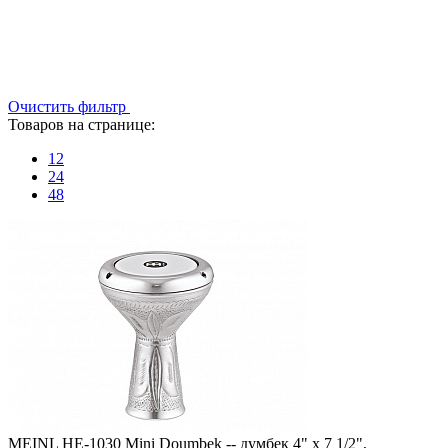
Очистить фильтр
Товаров на странице:
12
24
48
MEINL HE-1030 Mini Doumbek -- думбек 4" х 7 1/2",