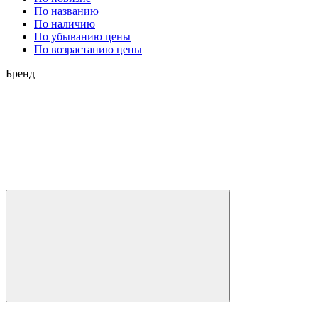
По названию
По наличию
По убыванию цены
По возрастанию цены
Бренд