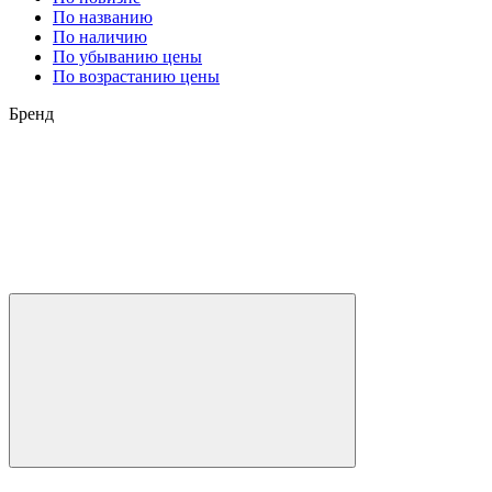
По названию
По наличию
По убыванию цены
По возрастанию цены
Бренд