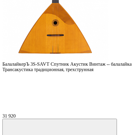
БалалайкерЪ 3S-SAVT Спутник Акустик Винтаж -- балалайка
Трансакустика традиционная, трехструнная
31 920