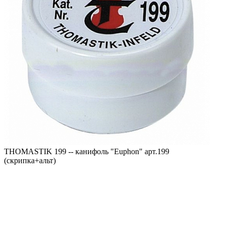
THOMASTIK 199 -- канифоль "Еuphon" арт.199
(скрипка+альт)