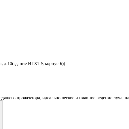
, д.10(здание ИГХТУ, корпус Б))
его прожектора, идеально легкое и плавное ведение луча, нагру