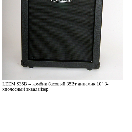
LEEM S35B -- комбик басовый 35Вт динамик 10" 3-
хполосный эквалайзер