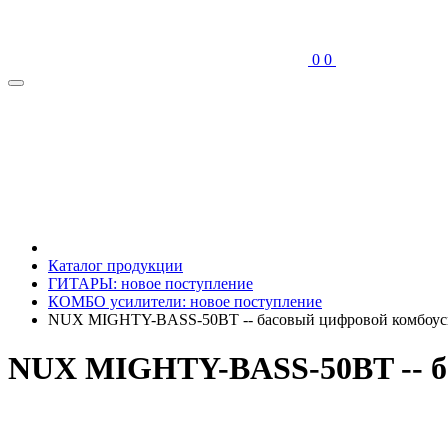
0
0
Каталог продукции
ГИТАРЫ: новое поступление
КОМБО усилители: новое поступление
NUX MIGHTY-BASS-50BT -- басовый цифровой комбоусил
NUX MIGHTY-BASS-50BT -- ба