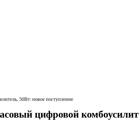
итель, 50Вт: новое поступление
совый цифровой комбоусилите