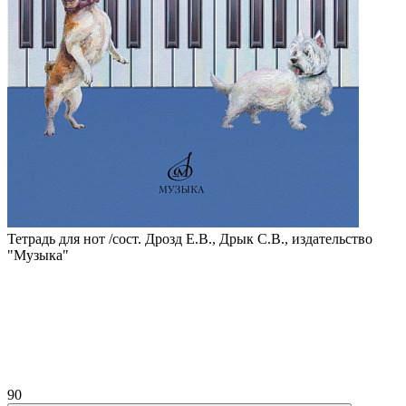
Тетрадь для нот /сост. Дрозд Е.В., Дрык С.В., издательство
"Музыка"
90