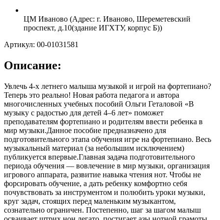
ЦМ Иваново (Адрес: г. Иваново, Шереметевский
проспект, д.10(здание ИГХТУ, корпус Б))
Артикул: 00-01031581
Описание:
Увлечь 4-х летнего малыша музыкой и игрой на фортепиано?
Теперь это реально! Новая работа педагога и автора
многочисленных учебных пособий Ольги Геталовой «В
музыку с радостью для детей 4–6 лет» поможет
преподавателям фортепиано и родителям ввести ребенка в
мир музыки.Данное пособие предназначено для
подготовительного этапа обучения игре на фортепиано. Весь
музыкальный материал (за небольшим исключением)
публикуется впервые.Главная задача подготовительного
периода обучения — вовлечение в мир музыки, организация
игрового аппарата, развитие навыка чтения нот. Чтобы не
форсировать обучение, а дать ребенку комфортно себя
почувствовать за инструментом и полюбить уроки музыки,
круг задач, стоящих перед маленьким музыкантом,
сознательно ограничен. Постепенно, шаг за шагом малыш
осваивает штрих нон легато, постигает азы нотной грамоты,