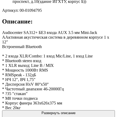
проспект, д.10(здание ИГХТУ, корпус Б))
Артикул: 00-01094795
Описание:
Audiocenter SA312+ БЕЗ входа AUX 3.5 мм Mini-Jack
ААктивная акустическая система в деревянном корпусе 1 х
12"
Встроенный Bluetooth
* 2 входа XLR/Combo: 1 вход Mic/Line, 1 вход Line
* Bluetooth stereo вход
* 1 XLR выход; Line B / MIX
* Мощность 1000Вт RMS
* RMSpeak - 132дБ
* НЧ 12", ВЧ 1,75"
* Дисперсия HxV 80°x50°
* Частотный диапазон 46-20000Гц
* ?35 "стакан"
* M8 точки подвеса
* Корпус фанера 363x626x375 мм
* Вес 20кг
Развернуть описание