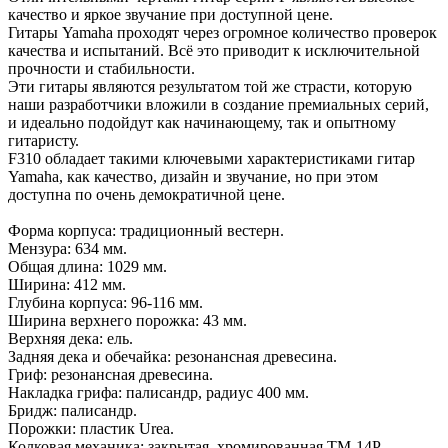
качество и яркое звучание при доступной цене.
Гитары Yamaha проходят через огромное количество проверок
качества и испытаний. Всё это приводит к исключительной
прочности и стабильности.
Эти гитары являются результатом той же страсти, которую
наши разработчики вложили в создание премиальных серий,
и идеально подойдут как начинающему, так и опытному
гитаристу.
F310 обладает такими ключевыми характеристиками гитар
Yamaha, как качество, дизайн и звучание, но при этом
доступна по очень демократичной цене.
Форма корпуса: традиционный вестерн.
Мензура: 634 мм.
Общая длина: 1029 мм.
Ширина: 412 мм.
Глубина корпуса: 96-116 мм.
Ширина верхнего порожка: 43 мм.
Верхняя дека: ель.
Задняя дека и обечайка: резонансная древесина.
Гриф: резонансная древесина.
Накладка грифа: палисандр, радиус 400 мм.
Бридж: палисандр.
Порожки: пластик Urea.
Колковая механика: закрытая, хромированная TM-14P.