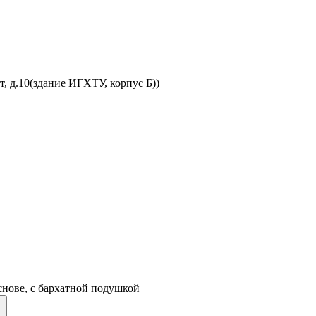
, д.10(здание ИГХТУ, корпус Б))
снове, с бархатной подушкой