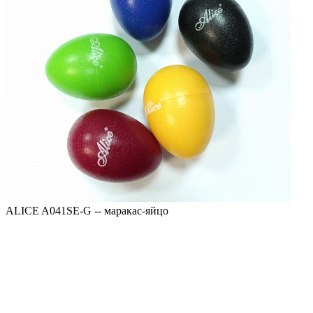
ALICE A041SE-G -- маракас-яйцо