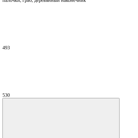
палочки, граб, деревянный наконечник
493
530