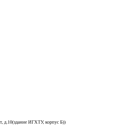
, д.10(здание ИГХТУ, корпус Б))