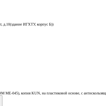
, д.10(здание ИГХТУ, корпус Б))
OM ME-045), копия KUN, на пластиковой основе, с антискользя