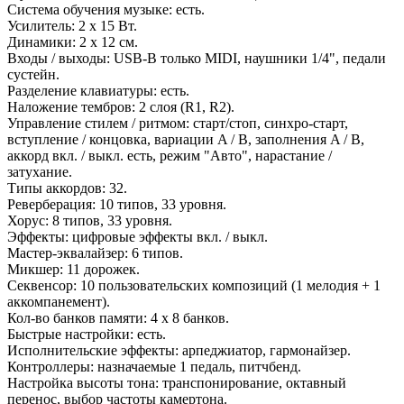
Система обучения музыке: есть.
Усилитель: 2 х 15 Вт.
Динамики: 2 х 12 см.
Входы / выходы: USB-B только MIDI, наушники 1/4", педали
сустейн.
Разделение клавиатуры: есть.
Наложение тембров: 2 слоя (R1, R2).
Управление стилем / ритмом: старт/стоп, синхро-старт,
вступление / концовка, вариации A / B, заполнения A / B,
аккорд вкл. / выкл. есть, режим "Авто", нарастание /
затухание.
Типы аккордов: 32.
Реверберация: 10 типов, 33 уровня.
Хорус: 8 типов, 33 уровня.
Эффекты: цифровые эффекты вкл. / выкл.
Мастер-эквалайзер: 6 типов.
Микшер: 11 дорожек.
Секвенсор: 10 пользовательских композиций (1 мелодия + 1
аккомпанемент).
Кол-во банков памяти: 4 x 8 банков.
Быстрые настройки: есть.
Исполнительские эффекты: арпеджиатор, гармонайзер.
Контроллеры: назначаемые 1 педаль, питчбенд.
Настройка высоты тона: транспонирование, октавный
перенос, выбор частоты камертона.