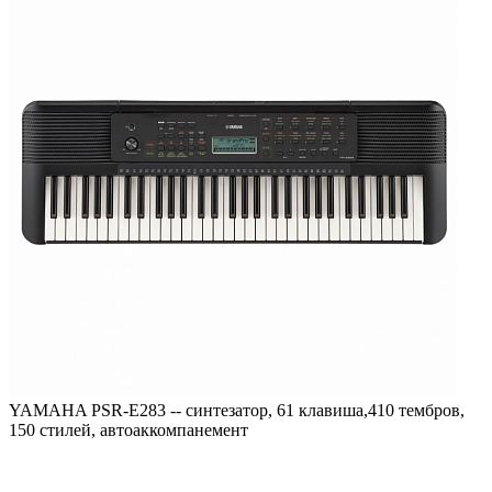
YAMAHA PSR-E283 -- синтезатор, 61 клавиша,410 тембров,
150 стилей, автоаккомпанемент