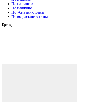
По названию
По наличию
По убыванию цены
По возрастанию цены
Бренд