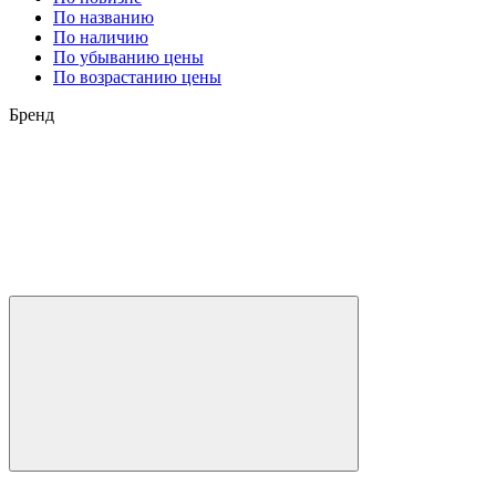
По названию
По наличию
По убыванию цены
По возрастанию цены
Бренд