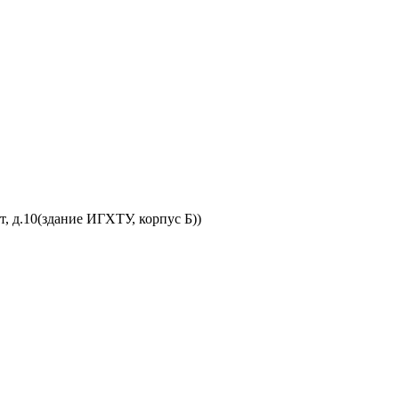
, д.10(здание ИГХТУ, корпус Б))