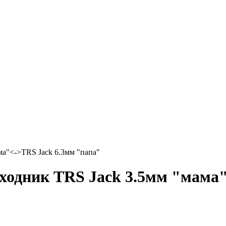
а"<->TRS Jack 6.3мм "папа"
одник TRS Jack 3.5мм "мама"