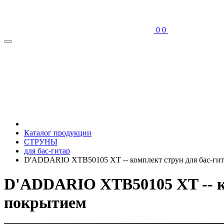
0
0
Каталог продукции
СТРУНЫ
для бас-гитар
D'ADDARIO XTB50105 XT -- комплект струн для бас-гита
D'ADDARIO XTB50105 XT -- ко
покрытием