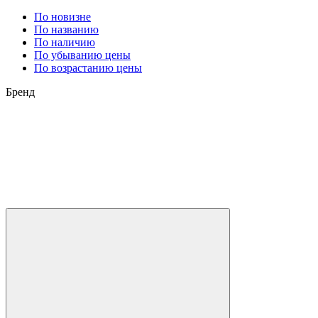
По новизне
По названию
По наличию
По убыванию цены
По возрастанию цены
Бренд