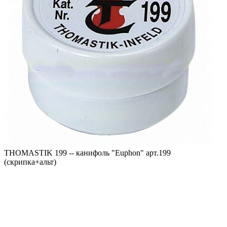
THOMASTIK 199 -- канифоль "Еuphon" арт.199
(скрипка+альт)